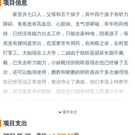
项目信息
家里共七口人，父母和五个孩子，其中四个孩子有听力
障碍。爸爸患有高血压、心脏病、支气管哮喘，常年吃药维
持，已经没有能力出去工作，只能在家种地，陪着孩子；母
亲患有腰间盘突出，也需要常年用药，在闲暇之余，在村里
打零工。大姐现在上大学，二姐由于助听器损坏长期不佩
戴，已失去听力能力，小妹晓佳的助听器现在也已经修了五
次，还可以勉强使用，鹏辉和晓鹏的助听器由于多次修理现
在已经无法正常使用，被迫停止了佩戴，他们本该上特教学
校，因为家里条件限制，现在也只能在村里上普通公办学
校，兄弟二人的助听器坏了，在学校经常被其他同学欺负，
被嘲笑为小聋子、小哑巴；听力障碍导致兄弟二人不愿意去
展开全文
学校上学，身心灵上受到打击；看到这样情况，父母亲也很
项目支出
无奈，知道孩子听不见，担心孩子们不出门变得不爱说话导