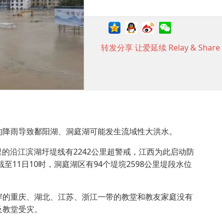
转发分享 让爱延续 Relay & Share t
的降雨导致鄱阳湖、洞庭湖可能发生流域性大洪水。
公里的沿江滨湖圩堤线有2242公里超警戒，江西为此启动防
11日10时，洞庭湖区有94个堤垸2598公里堤段水位
岸的重庆、湖北、江苏、浙江一带的教堂和教友家庭没有
及教堂受灾。