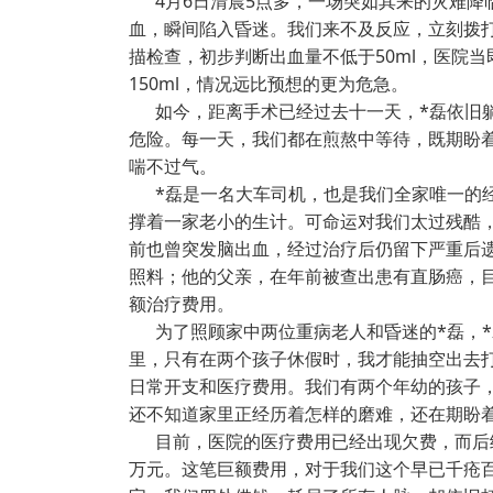
4月6日清晨5点多，一场突如其来的灾难降
血，瞬间陷入昏迷。我们来不及反应，立刻拨打
描检查，初步判断出血量不低于50ml，医院
150ml，情况远比预想的更为危急。
如今，距离手术已经过去十一天，*磊依旧躺
危险。每一天，我们都在煎熬中等待，既期盼
喘不过气。
*磊是一名大车司机，也是我们全家唯一的经
撑着一家老小的生计。可命运对我们太过残酷
前也曾突发脑出血，经过治疗后仍留下严重后
照料；他的父亲，在年前被查出患有直肠癌，
额治疗费用。
为了照顾家中两位重病老人和昏迷的*磊，*
里，只有在两个孩子休假时，我才能抽空出去
日常开支和医疗费用。我们有两个年幼的孩子
还不知道家里正经历着怎样的磨难，还在期盼
目前，医院的医疗费用已经出现欠费，而后续
万元。这笔巨额费用，对于我们这个早已千疮