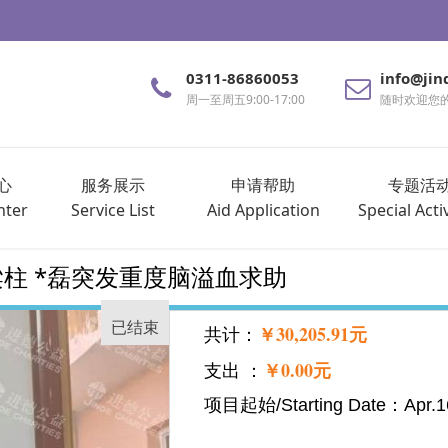
0311-86860053
info@jin
周一至周五9:00-17:00
随时欢迎您
心
服务展示
申请帮助
专题活
nter
Service List
Aid Application
Special Activ
顶梁柱 *磊突发重度脑溢血求助
已结束
￥30,205.91元
共计：
￥0.00元
支出 ：
项目起始/Starting Date：Apr.