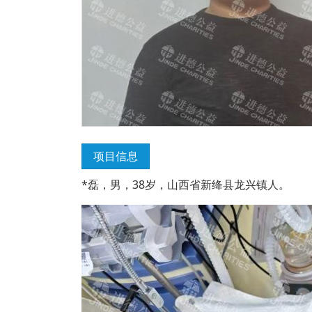
项目信息
*磊，男，38岁，山西省新绛县龙兴镇人。