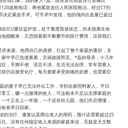
临在我们家。我的家人*磊，因突发性高血压引发脑出
120急救电话，将他紧急送往人民医院救治。经过CT扫
当即决定紧急手术。可手术中发现，他的颅内出血量已超过
在ICU重症监护室，处于重度昏迷状态，尚未脱离生命
着他能醒来，又恐惧着那不断攀升的医疗费用，压得我们
济来源。他用自己的肩膀，扛起了整个家庭的重担，支
，家中早已负债累累，灾祸接踵而至。*磊的母亲，十几年
遗症，手脚不便、语言不清，生活无法自理，常年需要人
目前仍在接受化疗，每天都要承受病痛的折磨，也需要巨
磊的妻子早已无法外出工作，专职在家照料家人。平日
打零工，赚一点微薄的收入，可这根本不足以支撑家庭的
，一个正在上一年级，一个还在幼儿园，他们尚且懵懂，
着爸爸早日回家。
的治疗、康复以及两位老人的用药，预计还需要超过25
百孔、没有任何稳定收入来源的家庭来说，无疑是天文数