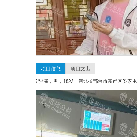
项目信息
项目支出
冯*泽，男，18岁，河北省邢台市襄都区晏家