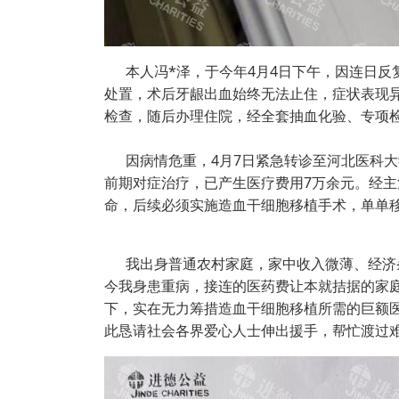
本人冯*泽，于今年4月4日下午，因连日反
处置，术后牙龈出血始终无法止住，症状表现
检查，随后办理住院，经全套抽血化验、专项
因病情危重，4月7日紧急转诊至河北医科大
前期对症治疗，已产生医疗费用7万余元。经
命，后续必须实施造血干细胞移植手术，单单移
我出身普通农村家庭，家中收入微薄、经济条
今我身患重病，接连的医药费让本就拮据的家
下，实在无力筹措造血干细胞移植所需的巨额
此恳请社会各界爱心人士伸出援手，帮忙渡过