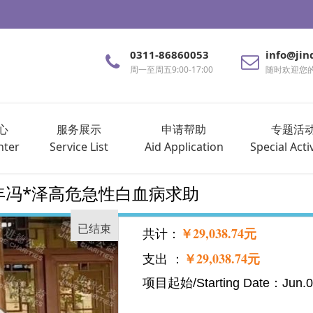
0311-86860053
info@jin
周一至周五9:00-17:00
随时欢迎您
心
服务展示
申请帮助
专题活
nter
Service List
Aid Application
Special Activ
岁少年冯*泽高危急性白血病求助
已结束
￥29,038.74元
共计：
￥29,038.74元
支出 ：
项目起始/Starting Date：Jun