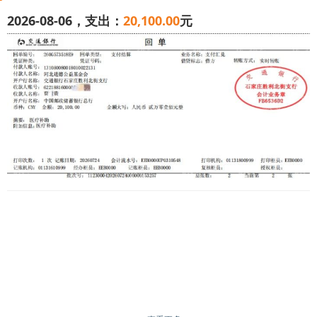
2026-08-06，支出：
20,100.00
元
大家好，我是患者贾*贵的妻子。2026年5月7日，我的丈
夫贾*贵不幸遭遇高空坠落意外，突发重伤，被确诊为急性重
型开颅脑损伤，伴随全身多处骨折。事发后，家人紧急送
医，丈夫第一时间接受了开颅抢救手术，在医院重症监护室
进行了21天治疗，现已转入普通病房。
时至今日，丈夫依旧在住院接受治疗，虽然已经苏醒，但