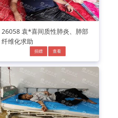
26058 袁*喜间质性肺炎、肺部
纤维化求助
捐赠
查看