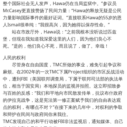
整个国际社会无人发声，Hawa仍在当局监狱中。”参议员
Mr.Casey更直接赞扬了民间力量：“Hawa的释放无疑是公民
力量影响国际事件的最好证词。”直接联系Hawa的55岁的恩
人Ismail很单纯：“我很高兴，因为她得以保存性命。”
站在市政厅外，Hawa说：“之前我根本没听说过匹兹
堡，但现在我知道我深爱这里的人们，因为他们良心不
死。”是的，他们良心不死，而且说了，做了。幸哉！
人民的权利
尽管身在自由国度，TMC所做的事业，难免引起争议和
麻烦。在2002年的一次TMC下属Project组织的市区反战活动
中，遭到FBI（美国联邦调查局，下属于联邦司法部的执法单
位，相当于国安局）本地探员的监视并拍照。这立即招致参
与百姓的反感：“我们和平地向市民散发传单，抗议布什政府
的伊拉克战争，这是宪法第一修正案赋予我们的自由表达观
点的权利，有哪点不对？”在接下来的几年中，对权利的争取
和辩护在民间与政府间你来我往。
TMC发现自己的和平行动被FBI非法监视后，通知媒体、自己