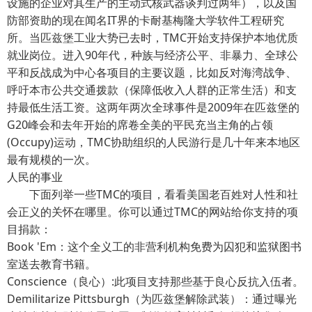
设施的企业对其生产的主动式核武器谈判过两年），以及国
防部资助的现在闻名IT界的卡耐基梅隆大学软件工程研究
所。当匹兹堡工业大势已去时，TMC开始支持保护本地优质
就业岗位。进入90年代，种族与经济公平、非暴力、全球公
平和反战成为中心各项目的主要议题，比如反对海湾战争、
呼吁本市公共交通拨款（保障低收入人群的正常生活）和支
持最低生活工资。这两年两次全球事件是2009年在匹兹堡的
G20峰会和去年开始的席卷全美的平民充当主角的占领
(Occupy)运动，TMC协助组织的人民游行是几十年来本地区
最有规模的一次。
人民的事业
下面列举一些TMC的项目，看看美国老百姓对人性和社
会正义的关怀在哪里。你可以通过TMC的网站给你支持的项
目捐款：
Book 'Em：这个全义工的非营利机构免费为囚犯和监狱图书
室送去教育书籍。
Conscience（良心）:此项目支持那些基于良心反抗入伍者。
Demilitarize Pittsburgh（为匹兹堡解除武装）：通过曝光