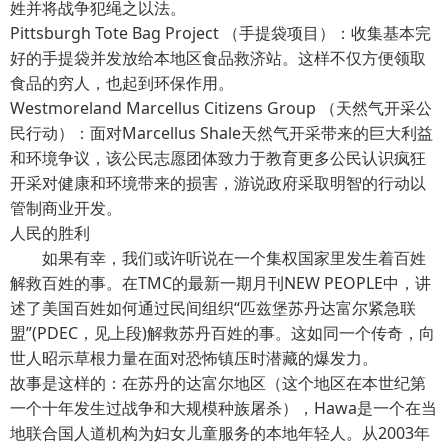
姓并将战争犯绳之以法。
Pittsburgh Tote Bag Project （手提袋项目）：收集基本完
好的手提袋并发放给本地区食品救济站。这样不仅方便领取
食品的穷人，也起到环保作用。
Westmoreland Marcellus Citizens Group （天然气开采公
民行动）：面对Marcellus Shale天然气开采带来的巨大利益
和环境争议，该公民志愿团体致力于教育更多公民认识疯狂
开采对健康和环境带来的损害，游说政府采取明智的行动以
管制商业开发。
人民的胜利
如果有幸，我们或许听说在一个集权国家里发生着百姓
解救百姓的事。在TMC的最新一期月刊NEW PEOPLE中，讲
述了美国百姓如何通过民间组织“匹兹堡苏丹达富尔紧急联
盟”(PDEC，见上段)解救苏丹百姓的事。这如同一个传奇，向
世人昭示草根力量在面对恐怖镇压时潜藏的爆发力。
故事是这样的：在苏丹的达富尔地区（这个地区在本世纪第
一个十年发生过战争和大规模种族屠杀），Hawa是一个在当
地联合国人道机构为妇女儿童服务的本地年轻人。从2003年