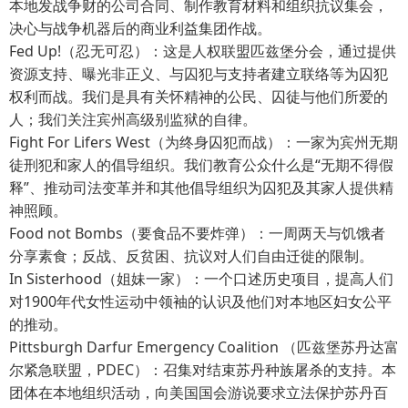
本地发战争财的公司合同、制作教育材料和组织抗议集会，
决心与战争机器后的商业利益集团作战。
Fed Up!（忍无可忍）：这是人权联盟匹兹堡分会，通过提供
资源支持、曝光非正义、与囚犯与支持者建立联络等为囚犯
权利而战。我们是具有关怀精神的公民、囚徒与他们所爱的
人；我们关注宾州高级别监狱的自律。
Fight For Lifers West（为终身囚犯而战）：一家为宾州无期
徒刑犯和家人的倡导组织。我们教育公众什么是“无期不得假
释”、推动司法变革并和其他倡导组织为囚犯及其家人提供精
神照顾。
Food not Bombs（要食品不要炸弹）：一周两天与饥饿者
分享素食；反战、反贫困、抗议对人们自由迁徙的限制。
In Sisterhood（姐妹一家）：一个口述历史项目，提高人们
对1900年代女性运动中领袖的认识及他们对本地区妇女公平
的推动。
Pittsburgh Darfur Emergency Coalition （匹兹堡苏丹达富
尔紧急联盟，PDEC）：召集对结束苏丹种族屠杀的支持。本
团体在本地组织活动，向美国国会游说要求立法保护苏丹百