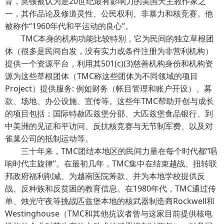
育，莫顿被认为是20世纪最有影响力的美国天主教作家之
一，其作品论及修道灵性、公民权利、非暴力和核竞赛。他
被称作“1960年代和平运动的良心”。
TMC本身的机构功能比较特别，它为民间的独立草根团
体（很多是民间自发，没有实力或条件注册为非营利机构）
提供一个资源平台，利用其501(c)(3)慈善机构身份和机构资
源为这些草根团体（TMC称这些团体为不同领域的项目
Project）提供服务: 例如财务（帐目管理和账户开设）、募
款、场地、办公设施、宣传等。这些年TMC帮助开创与成长
的项目包括：国际特赦匹兹堡分部、大匹兹堡食品银行、到
中美洲的见证和平访问、反抗核竞赛与无节制军费、以及对
雀巢公司的抵制运动等。
三十年来，TMC团结本地区的民间力量在每个时代都“唱
响时代主旋律”。在最初几年，TMC集中在结束越战、扭转联
邦政府福利削减、为越南医院筹款、并为本地学校提供反
战、反种族和反贫困的教育信息。在1980年代，TMC通过传
单、烛光守夜等挑战匹兹堡本地的核武器制造商Rockwell和
Westinghouse（TMC和其他抗议者曾与这家目前提供核电