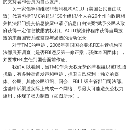
的支持者和会员为自己发声。
另一家倡导和维权非营利机构ACLU（美国公民自由联
盟）代表包括TMC的超过150个组织/个人在20个州向政府相
关执法部门提交信息披露申请 (“信息自由法案”赋予公民从政
府获得一定信息披露的权利)。ACLU按法律程序获得当局披
露的来自国安系统监控与渗透的活动记录。
对于TMC的申诉，2006年美国国会要求FBI主管机构司
法部展开调查（是否FBI违反第一修正案，骚扰本国团体），
并要求FBI主任到国会面前作证。
我们可以看到，当TMC作为无权无势的草根组织被FBI骚
扰后，有多种渠道发声和申诉，捍卫自己权利：独立的媒
体、公民、其他公民组织、国会、FBI上级主管部门司法部。
这些申诉渠道实际上构成一个网络，尽最大可能避免公权力
滥用，体现了权力制衡（如图所示）。