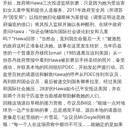
开始，政府将Hawa三次投进监狱折磨，只是因为她为受迫害
妇女儿童申冤和提供人道服务。2011年政府安全局（所谓苏
丹“国安局”）以指控她归化穆斯林为基督徒（调查证明这是政
府编造的借口）将其投入监狱并施以各种酷刑。在狱中政府
质问Hawa：“你还会继续向国际社会谈论妇女和儿童
吗？”Hawa回答：“当然会，直到我生命最后一天！”被激怒
的政府这时正准备处决她。故事在这里发生转折，当年匹兹
堡的一个普通苏丹移民Ismail（1985逃离压迫到美国）从一
份苏丹政府禁报中看到Hawa被折磨后手持圣经的照片，备受
感动，并联系本地的民间组织PDEC，开始发起声援行动。匹
兹堡百姓的请愿信和解救Hawa的呼声从PDEC传到市议员，
再到联邦国会议员，最后被递交到国务卿希拉里。经过美国
和国际社会施压，28岁的Hawa如今已平安抵达美国，并在
前两个月前于匹兹堡当面感谢帮助解救她的人们。
回顾这场源自草根的接力营救，市议员Bill说：“能做一点对地
球另一边产生影响的事，总是感觉不错。源自本地的请愿信
更像是引起雪崩的一片雪花。”众议员Mr.Doyle同样感
慨：“每一个人在这场营救中都功不可没… …能确定的是如果