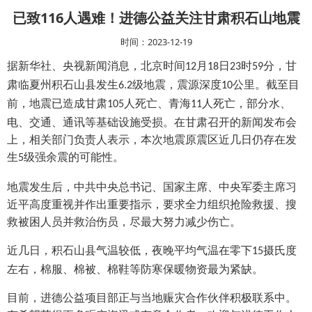
已致116人遇难！进德公益关注甘肃积石山地震
时间：2023-12-19
据新华社、央视新闻消息，北京时间
月
日
时
分，甘
12
18
23
59
肃临夏州积石山县发生
级地震，震源深度
公里。截至目
6.2
10
前，地震已造成甘肃
人死亡、青海
人死亡，部分水、
105
11
电、交通、通讯等基础设施受损。在甘肃召开的新闻发布会
上，相关部门负责人表示，本次地震原震区近几日仍存在发
生
级强余震的可能性。
5
地震发生后，中共中央总书记、国家主席、中央军委主席习
近平高度重视并作出重要指示，要求全力组织抢险救援、搜
救被困人员并救治伤员，尽最大努力减少伤亡。
近几日，积石山县气温较低，夜晚平均气温在零下
摄氏度
15
左右，棉服、棉被、棉鞋等防寒保暖物资最为紧缺。
目前，进德公益项目部正与当地赈灾合作伙伴积极联系中。