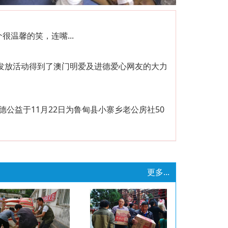
温馨的笑，连嘴...
发放活动得到了澳门明爱及进德爱心网友的大力
公益于11月22日为鲁甸县小寨乡老公房社50
我要暖暖的幸福
更多...