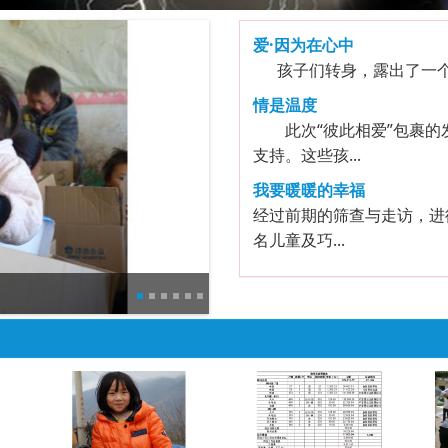
爱·因为在心中
孩子们转身，露出了一个很
情是温度
此次“彼此相爱”包裹的
支持。这些孩...
我要暖暖的幸福
经过前期的筛查与走访，进德
名儿童及巧...