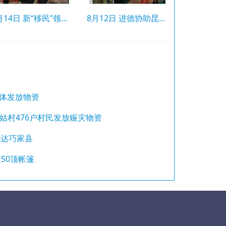
8月14日 新“移民”领到物资
8月12日 进德协助昆明圣家团体发放物资
团体发放物资
镇渭姑村476户村民发放赈灾物资
抵达巧家县
放50顶帐篷