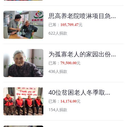
思高养老院喷淋项目急...
105,709.47
已筹：
元
622人捐款
为孤寡老人的家园出份...
79,500.00
已筹：
元
436人捐款
40位贫困老人冬季取...
14,174.00
已筹：
元
154人捐款