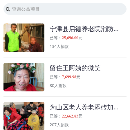
宁津县启德养老院消防...
25,696.00
已筹：
元
134人捐款
留住王阿姨的微笑
7,699.98
已筹：
元
80人捐款
为山区老人养老添砖加...
22,662.83
已筹：
元
207人捐款