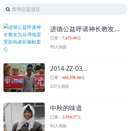
进德公益呼请神长教友...
7,675.00
已筹：
元
95人捐款
2014-ZZ-03...
604,558.00
已筹：
元
237人捐款
中秋的味道
2,910.57
已筹：
元
92人捐款