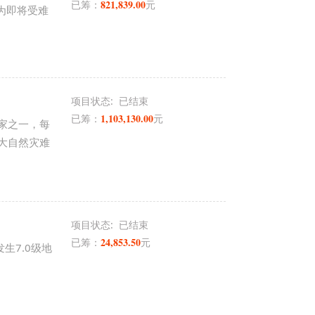
821,839.00
已筹：
元
们为即将受难
项目状态:
已结束
1,103,130.00
已筹：
元
家之一，每
大自然灾难
项目状态:
已结束
24,853.50
已筹：
元
发生7.0级地