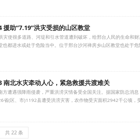
-04 援助“7.19”洪灾受损的山区教堂
19洪灾使很多道路、河堤和引水管道遭到破坏，给邢台人民的生命和
堂也都进水或处于危险当中。位于邢台沙河禅房乡山区教堂也处于危
Z-03 南北水灾牵动人心，紧急救援共渡难关
，南方遭遇强降雨侵袭，严重洪涝灾情备受全国关注。据国家防总消息
6省(区、市)1192县遭受洪涝灾害，农作物受灾面积2942千公顷，受灾
共 22 条