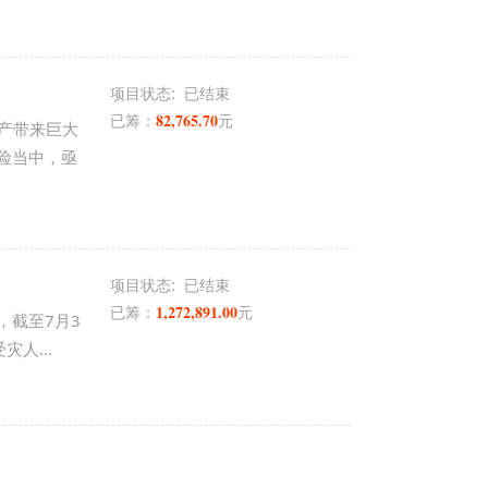
项目状态:
已结束
82,765.70
已筹：
元
财产带来巨大
险当中，亟
项目状态:
已结束
1,272,891.00
已筹：
元
，截至7月3
人...