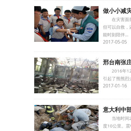
做小小减灾
在灾害面
但可以自救，
能时刻陪伴...
2017-05-05
邢台南张
2016
引起了熊熊烈
2017-01-16
意大利中
当地时间
度10公里。震