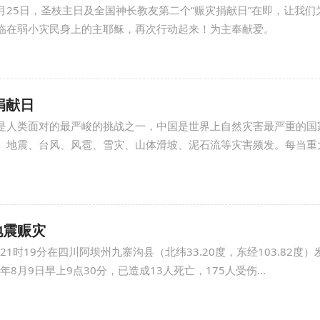
年3月25日，圣枝主日及全国神长教友第二个“赈灾捐献日”在即，让我
临在弱小灾民身上的主耶稣，再次行动起来！为主奉献爱。
捐献日
是人类面对的最严峻的挑战之一，中国是世界上自然灾害最严重的国
、地震、台风、风雹、雪灾、山体滑坡、泥石流等灾害频发。每当重
地震赈灾
日21时19分在四川阿坝州九寨沟县（北纬33.20度，东经103.82度）
年8月9日早上9点30分，已造成13人死亡，175人受伤...