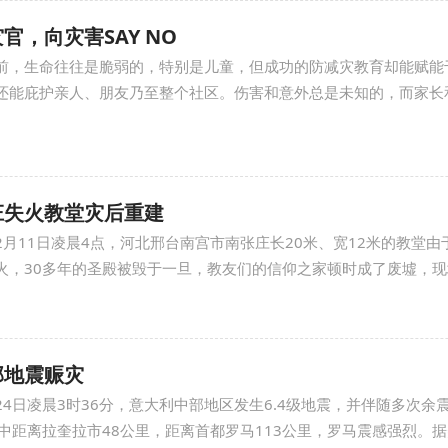
官，向灾害SAY NO
前，生命往往是脆弱的，特别是儿童，但成功的防减灾教育却能赋能
还能庇护亲人、朋友乃至整个社区。伤害和意外总是未知的，而家长
庄失火教堂灾后重建
年12月11日凌晨4点，河北邢台南宫市南张庄长20米、宽12米的教堂
火，30多年的圣殿被毁于一旦，教友们的信仰之家顿时成了废墟，现场
部地震赈灾
24日凌晨3时36分，意大利中部地区发生6.4级地震，并伴随多次余
中距离拉奎拉市48公里，距离首都罗马113公里，罗马震感强烈。据美联